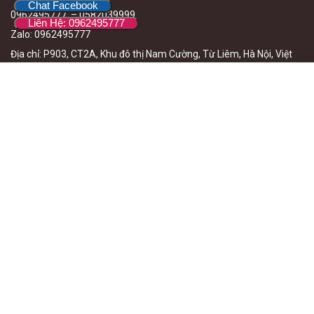
Chat Facebook
0962495777 – 0582039999
Liên Hệ: 0962495777
Zalo
:
0962495777
Địa chỉ:
P903, CT2A, Khu đô thị Nam Cường, Từ Liêm, Hà Nội, Việt
N
am
Email
:cuonglinhluxury@gmail.com
Hỗ Trợ Khách Hàng
Review sản phẩm mới
Mã Khuyến mãi
Kênh Facebook
Kênh youtube
Đăng Ký Ngay Để Nhận Ưu Đãi Mới Nhất