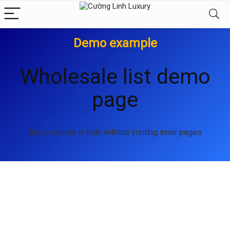
Demo example
Wholesale list demo
page
Buy products in bulk without visiting inner pages