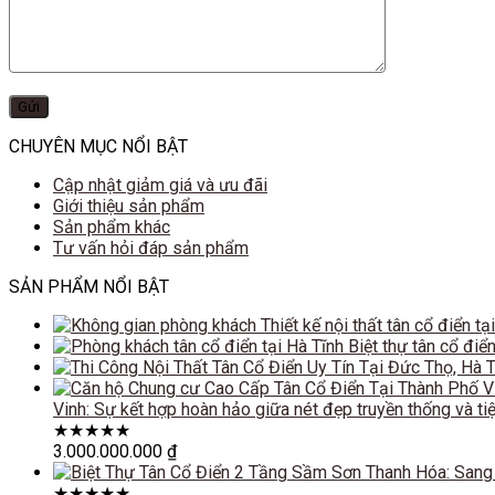
CHUYÊN MỤC NỔI BẬT
Cập nhật giảm giá và ưu đãi
Giới thiệu sản phẩm
Sản phẩm khác
Tư vấn hỏi đáp sản phẩm
SẢN PHẨM NỔI BẬT
Thiết kế nội thất tân cổ điển t
Biệt thự tân cổ đi
Vinh: Sự kết hợp hoàn hảo giữa nét đẹp truyền thống và tiệ
★
★
★
★
★
3.000.000.000
₫
★
★
★
★
★