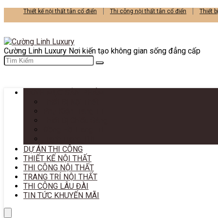
Thiết kế nội thất tân cổ điển
Thi công nội thất tân cổ điển
Thiết b
Cường Linh Luxury Nơi kiến tạo không gian sống đẳng cấp
DANH MỤC SẢN PHẨM
Thiết Bị Nội Thất
Phụ Kiện Trang Trí
Thiết Bị Chiếu Sáng
Đồng Hồ Trang Trí
Tranh Trang TRí
DỰ ÁN THI CÔNG
THIẾT KẾ NỘI THẤT
THI CÔNG NỘI THẤT
TRANG TRÍ NỘI THẤT
THI CÔNG LÂU ĐÀI
TIN TỨC KHUYẾN MÃI