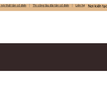
ị nội thất tân cổ điển
Thi công lâu đài tân cổ điển
Liên hệ
Nơi kiến t