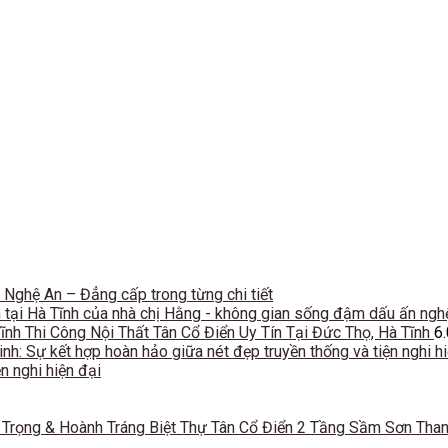
ại Nghệ An – Đẳng cấp trong từng chi tiết
ển tại Hà Tĩnh của nhà chị Hằng - không gian sống đậm dấu ấn ngh
Thi Công Nội Thất Tân Cổ Điển Uy Tín Tại Đức Thọ, Hà Tĩnh
6
n nghi hiện đại
Biệt Thự Tân Cổ Điển 2 Tầng Sầm Sơn Than