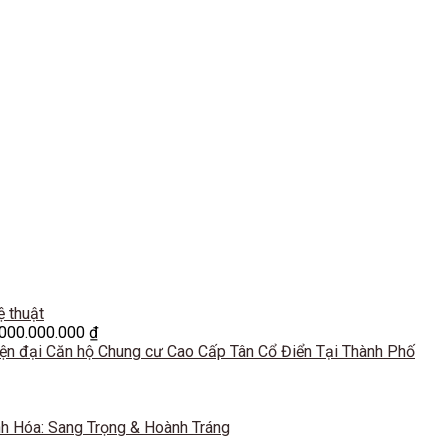
ệ thuật
.000.000.000
₫
Căn hộ Chung cư Cao Cấp Tân Cổ Điển Tại Thành Phố
h Hóa: Sang Trọng & Hoành Tráng