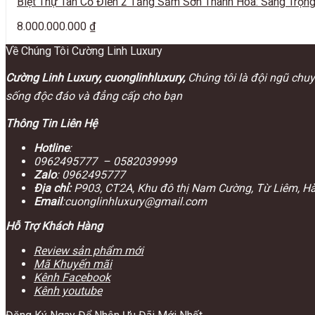
Biệt Thự Tân Cổ Điển 2 Tầng Sầm Sơn Thanh Hóa: Sang Trọn
8.000.000.000
₫
Về Chúng Tôi Cường Linh Luxury
Cường Linh Luxury, cuonglinhluxury,
Chúng tôi là đội ngũ chuy
sống độc đáo và đẳng cấp cho bạn
Thông Tin Liên Hệ
Hotline
:
0962495777 – 0582039999
Zalo
:
0962495777
Địa chỉ:
P903, CT2A, Khu đô thị Nam Cường, Từ Liêm, Hà 
Email
:cuonglinhluxury@gmail.com
Hỗ Trợ Khách Hàng
Review sản phẩm mới
Mã Khuyến mãi
Kênh Facebook
Kênh youtube