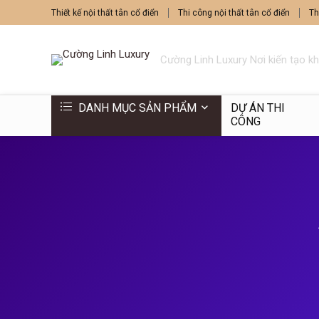
Thiết kế nội thất tân cổ điển
Thi công nội thất tân cổ điển
Th
Cường Linh Luxury Nơi kiến tạo k
DANH MỤC SẢN PHẨM
DỰ ÁN THI
CÔNG