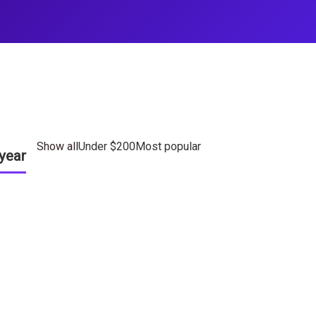
Show all
Under $200
Most popular
year