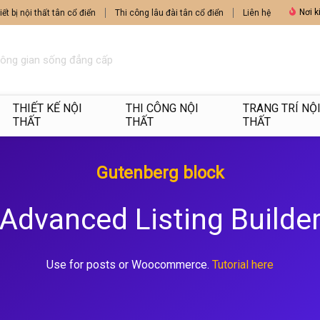
Nơi k
iết bị nội thất tân cổ điển
Thi công lâu đài tân cổ điển
Liên hệ
hông gian sống đẳng cấp
THIẾT KẾ NỘI
THI CÔNG NỘI
TRANG TRÍ NỘ
THẤT
THẤT
THẤT
Gutenberg block
Advanced Listing Builde
Use for posts or Woocommerce.
Tutorial here