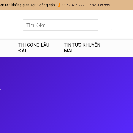
iến tạo không gian sống đẳng cấp
0962.495.777 - 0582.039.999
I
THI CÔNG LÂU
TIN TỨC KHUYẾN
ĐÀI
MÃI
r