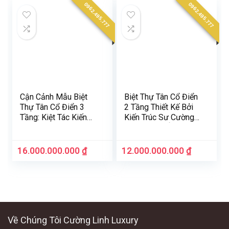
0962.495.777
0962.495.777
Cận Cảnh Mẫu Biệt
Biệt Thự Tân Cổ Điển
Thự Tân Cổ Điển 3
2 Tầng Thiết Kế Bởi
Tầng: Kiệt Tác Kiến
Kiến Trúc Sư Cường
Trúc Bởi Cường Linh
Linh Luxury Ở Thành
Luxury Tại Vinhome
Phố Hà Tĩnh
Thanh Hoá
16.000.000.000
₫
12.000.000.000
₫
Về Chúng Tôi Cường Linh Luxury