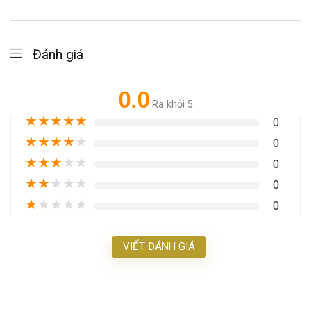
Đánh giá
0.0
Ra khỏi 5
★
★
★
★
★
0
★
★
★
★
★
0
★
★
★
★
★
0
★
★
★
★
★
0
★
★
★
★
★
0
VIẾT ĐÁNH GIÁ