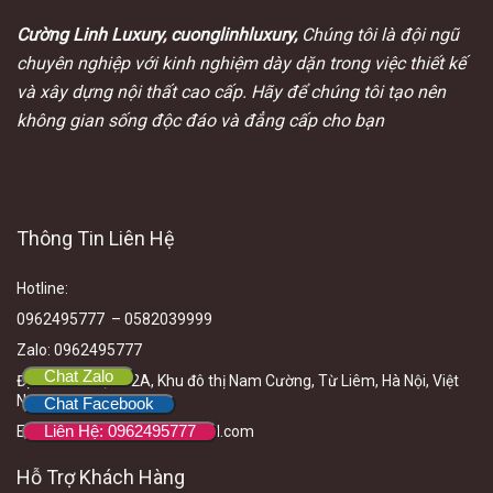
Cường Linh Luxury, cuonglinhluxury,
Chúng tôi là đội ngũ
chuyên nghiệp với kinh nghiệm dày dặn trong việc thiết kế
và xây dựng nội thất cao cấp. Hãy để chúng tôi tạo nên
không gian sống độc đáo và đẳng cấp cho bạn
Thông Tin Liên Hệ
Hotline
:
0962495777 – 0582039999
Zalo
:
0962495777
Chat Zalo
Địa chỉ:
P903, CT2A, Khu đô thị Nam Cường, Từ Liêm, Hà Nội, Việt
N
am
Chat Facebook
Liên Hệ: 0962495777
Email
:cuonglinhluxury@gmail.com
Hỗ Trợ Khách Hàng