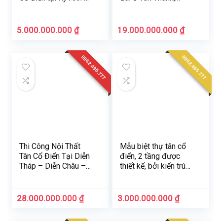
Tĩnh
Nghệ An
5.000.000.000
₫
19.000.000.000
₫
0962.495.777
0962.495.777
Thi Công Nội Thất
Mẫu biệt thự tân cổ
Tân Cổ Điển Tại Diễn
điển, 2 tầng được
Tháp – Diễn Châu –
thiết kế, bởi kiến trúc
Nghệ An
sư Cường Linh
Luxury ở Thanh Hoá
28.000.000.000
₫
3.000.000.000
₫