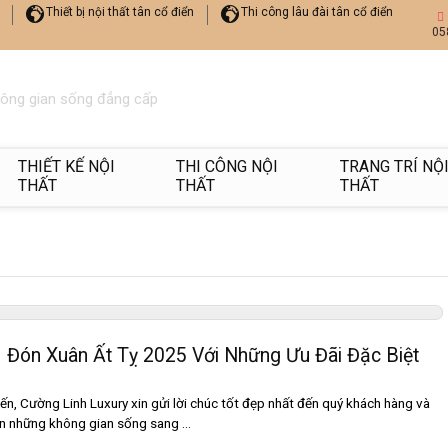
Thiết bị nội thất tân cổ điển
Thi công lâu đài tân cổ điển
05
hông gian sống đẳng cấp
THIẾT KẾ NỘI
THI CÔNG NỘI
TRANG TRÍ NỘ
THẤT
THẤT
THẤT
 Đón Xuân Ất Tỵ 2025 Với Những Ưu Đãi Đặc Biệt
n, Cường Linh Luxury xin gửi lời chúc tốt đẹp nhất đến quý khách hàng và
n những không gian sống sang ...