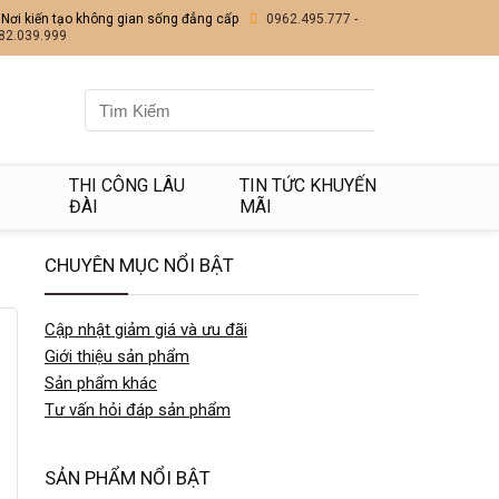
Nơi kiến tạo không gian sống đẳng cấp
0962.495.777 -
82.039.999
I
THI CÔNG LÂU
TIN TỨC KHUYẾN
ĐÀI
MÃI
CHUYÊN MỤC NỔI BẬT
Cập nhật giảm giá và ưu đãi
Giới thiệu sản phẩm
Sản phẩm khác
Tư vấn hỏi đáp sản phẩm
SẢN PHẨM NỔI BẬT