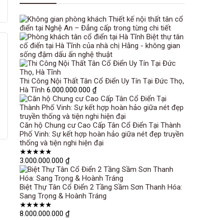
Thiết kế nội thất tân cổ
điển tại Nghệ An – Đẳng cấp trong từng chi tiết
Biệt thự tân
cổ điển tại Hà Tĩnh của nhà chị Hằng - không gian
sống đậm dấu ấn nghệ thuật
Thi Công Nội Thất Tân Cổ Điển Uy Tín Tại Đức Thọ,
Hà Tĩnh
6.000.000.000
₫
Căn hộ Chung cư Cao Cấp Tân Cổ Điển Tại Thành
Phố Vinh: Sự kết hợp hoàn hảo giữa nét đẹp truyền
thống và tiện nghi hiện đại
★
★
★
★
★
3.000.000.000
₫
Biệt Thự Tân Cổ Điển 2 Tầng Sầm Sơn Thanh Hóa:
Sang Trọng & Hoành Tráng
★
★
★
★
★
8.000.000.000
₫