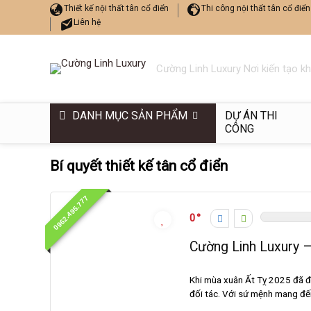
Thiết kế nội thất tân cổ điển
Thi công nội thất tân cổ điển
Liên hệ
Cường Linh Luxury Nơi kiến tạo k
DANH MỤC SẢN PHẨM
DỰ ÁN THI
CÔNG
Bí quyết thiết kế tân cổ điển
0962.495.777
0
Cường Linh Luxury –
Khi mùa xuân Ất Tỵ 2025 đã đế
đối tác. Với sứ mệnh mang đế