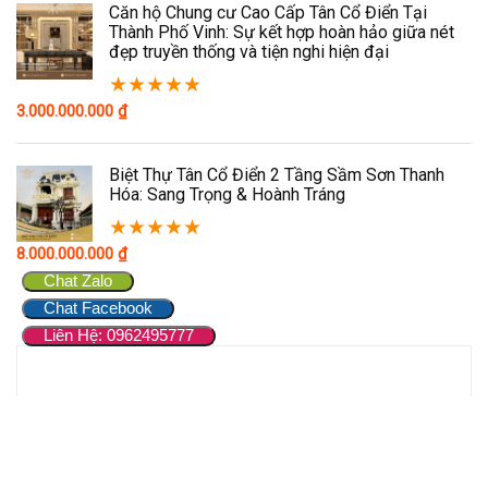
Căn hộ Chung cư Cao Cấp Tân Cổ Điển Tại
Thành Phố Vinh: Sự kết hợp hoàn hảo giữa nét
đẹp truyền thống và tiện nghi hiện đại
★
★
★
★
★
3.000.000.000
₫
Biệt Thự Tân Cổ Điển 2 Tầng Sầm Sơn Thanh
Hóa: Sang Trọng & Hoành Tráng
★
★
★
★
★
8.000.000.000
₫
Chat Zalo
Chat Facebook
Liên Hệ: 0962495777
SẢN PHẨM GIẢM GIÁ
Thiết kế nội thất tân cổ điển tại Nghệ An –
Đẳng cấp trong từng chi tiết