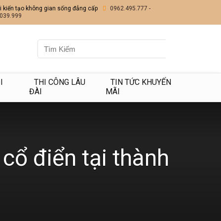
i kiến tạo không gian sống đẳng cấp
0962.495.777 -
039.999
I
THI CÔNG LÂU
TIN TỨC KHUYẾN
ĐÀI
MÃI
cổ điển tại thành