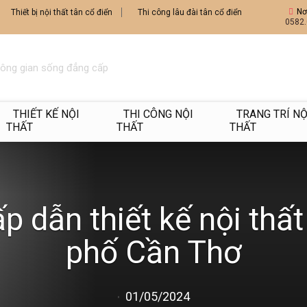
Nơ
Thiết bị nội thất tân cổ điển
Thi công lâu đài tân cổ điển
0582.
hông gian sống đẳng cấp
THIẾT KẾ NỘI
THI CÔNG NỘI
TRANG TRÍ NỘ
THẤT
THẤT
THẤT
 dẫn thiết kế nội thất 
phố Cần Thơ
01/05/2024