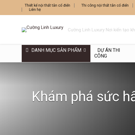
Thiết kế nội thất tân cổ điển
Thi công nội thất tân cổ điển
Liên hệ
Cường Linh Luxury Nơi kiến tạo k
DANH MỤC SẢN PHẨM
DỰ ÁN THI
CÔNG
Khám phá sức hấp