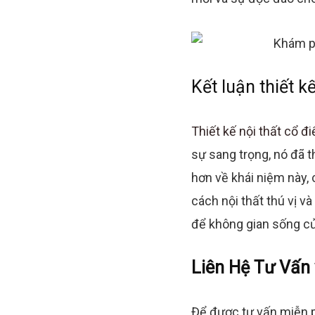
Kết luận thiết k
Thiết kế nội thất cổ đ
sự sang trọng, nó đã t
hơn về khái niệm này,
cách nội thất thú vị v
để không gian sống của
Liên Hệ Tư Vấn 
Để được tư vấn miễn p