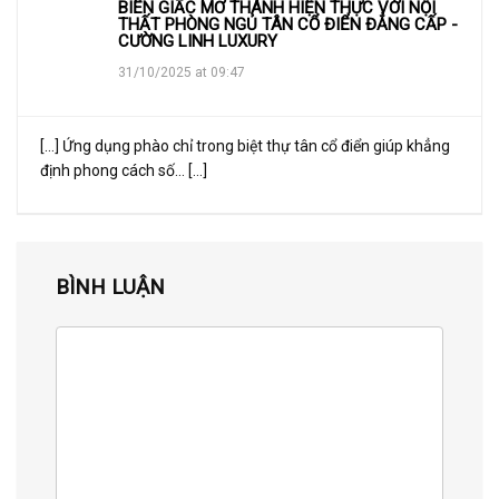
BIẾN GIẤC MƠ THÀNH HIỆN THỰC VỚI NỘI
THẤT PHÒNG NGỦ TÂN CỔ ĐIỂN ĐẲNG CẤP -
CƯỜNG LINH LUXURY
31/10/2025 at 09:47
[…] Ứng dụng phào chỉ trong biệt thự tân cổ điển giúp khẳng
định phong cách số… […]
BÌNH LUẬN