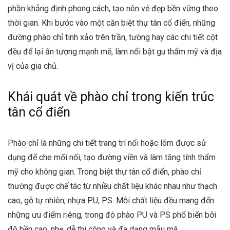
phần khẳng định phong cách, tạo nên vẻ đẹp bền vững theo
thời gian. Khi bước vào một căn biệt thự tân cổ điển, những
đường phào chỉ tinh xảo trên trần, tường hay các chi tiết cột
đều để lại ấn tượng mạnh mẽ, làm nổi bật gu thẩm mỹ và địa
vị của gia chủ.
Khái quát về phào chỉ trong kiến trúc
tân cổ điển
Phào chỉ là những chi tiết trang trí nổi hoặc lõm được sử
dụng để che mối nối, tạo đường viền và làm tăng tính thẩm
mỹ cho không gian. Trong biệt thự tân cổ điển, phào chỉ
thường được chế tác từ nhiều chất liệu khác nhau như thạch
cao, gỗ tự nhiên, nhựa PU, PS. Mỗi chất liệu đều mang đến
những ưu điểm riêng, trong đó phào PU và PS phổ biến bởi
độ bền cao, nhẹ, dễ thi công và đa dạng mẫu mã.