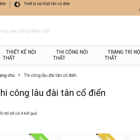
điển
Thiết bị nội thất tân cổ điển
hông gian sống đẳng cấp
THIẾT KẾ NỘI
THI CÔNG NỘI
TRANG TRÍ NỘ
THẤT
THẤT
THẤT
ang chủ
Thi công lâu đài tân cổ điển
hi công lâu đài tân cổ điển
n thị tất cả 4 kết quả