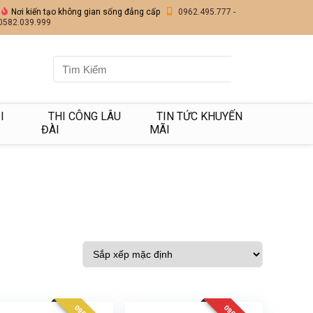
Nơi kiến tạo không gian sống đẳng cấp
0962.495.777 -
0582.039.999
I
THI CÔNG LÂU
TIN TỨC KHUYẾN
ĐÀI
MÃI