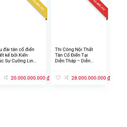
0962.495.777
0962.495.777
u đài tân cổ điển
Thi Công Nội Thất
iết kế bởi Kiến
Tân Cổ Điển Tại
úc Sư Cường Linh
Diễn Tháp – Diễn
xury ở Hoàng Hoá
Châu – Nghệ An
nh Thanh Hoá
20.000.000.000
₫
28.000.000.000
₫