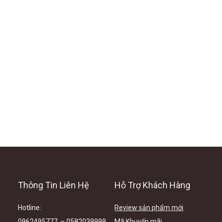
Thông Tin Liên Hệ
Hỗ Trợ Khách Hàng
Hotline
:
Review sản phẩm mới
0962495777 – 0582039999
Mã Khuyến mãi