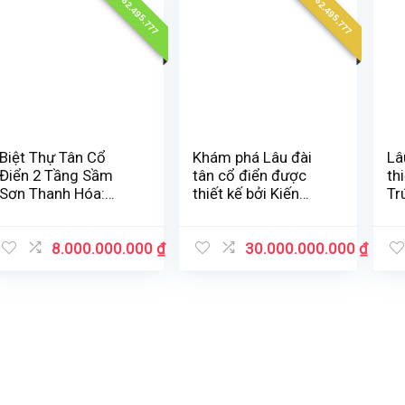
0962.495.777
0962.495.777
Biệt Thự Tân Cổ
Khám phá Lâu đài
Lâ
Điển 2 Tầng Sầm
tân cổ điển được
th
Sơn Thanh Hóa:
thiết kế bởi Kiến
Tr
Sang Trọng &
Trúc Sư Cường Linh
Lu
Hoành Tráng
Luxury ở Đô Thành
tỉ
Diễn Châu, Tỉnh
8.000.000.000
₫
30.000.000.000
₫
Nghệ An