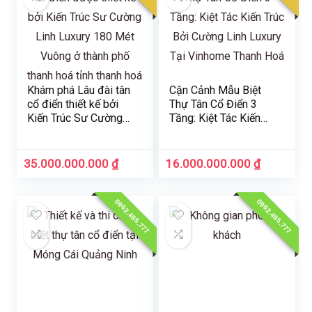
Khám phá Lâu đài tân
Cận Cảnh Mẫu Biệt
cổ điển thiết kế bởi
Thự Tân Cổ Điển 3
Kiến Trúc Sư Cường
Tầng: Kiệt Tác Kiến
Linh Luxury 180 Mét
Trúc Bởi Cường Linh
Vuông ở thành phố
Luxury Tại Vinhome
Thanh Hóa, tỉnh Thanh
Thanh Hoá
35.000.000.000
₫
16.000.000.000
₫
Hóa
0962.495.777
0962.495.777