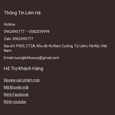
Thông Tin Liên Hệ
Hotline
:
0962495777 – 0582039999
Zalo
:
0962495777
Địa chỉ:
P903, CT2A, Khu đô thị Nam Cường, Từ Liêm, Hà Nội, Việt
N
am
Email
:cuonglinhluxury@gmail.com
Hỗ Trợ Khách Hàng
Review sản phẩm mới
Mã Khuyến mãi
Kênh Facebook
Kênh youtube