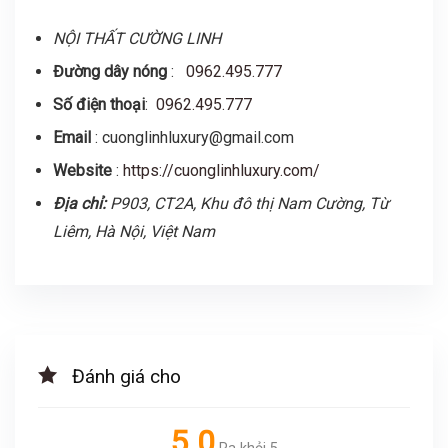
NỘI THẤT CƯỜNG LINH
Đường dây nóng
:
0962.495.777
Số điện thoại
:
0962.495.777
Email
: cuonglinhluxury@gmail.com
Website
:
https://cuonglinhluxury.com/
Địa chỉ:
P903, CT2A, Khu đô thị Nam Cường, Từ
Liêm, Hà Nội, Việt N
am
Đánh giá cho
5.0