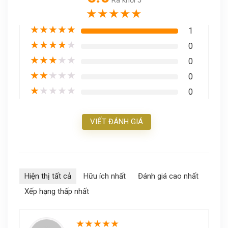
Ra khỏi 5
★
★
★
★
★
★
★
★
★
★
1
★
★
★
★
★
0
★
★
★
★
★
0
★
★
★
★
★
0
★
★
★
★
★
0
VIẾT ĐÁNH GIÁ
Hiện thị tất cả
Hữu ích nhất
Đánh giá cao nhất
Xếp hạng thấp nhất
★
★
★
★
★