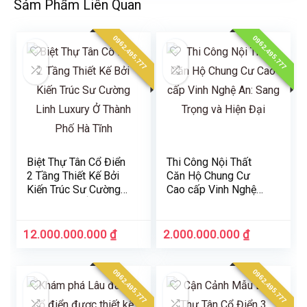
Sảm Phẩm Liên Quan
0962.495.777
0962.495.777
Biệt Thự Tân Cổ Điển
Thi Công Nội Thất
2 Tầng Thiết Kế Bởi
Căn Hộ Chung Cư
Kiến Trúc Sư Cường
Cao cấp Vinh Nghệ
Linh Luxury Ở Thành
An: Sang Trọng và
Phố Hà Tĩnh
Hiện Đại
12.000.000.000
₫
2.000.000.000
₫
0962.495.777
0962.495.777