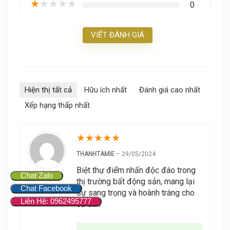
★
★
★
★
★
0
VIẾT ĐÁNH GIÁ
Hiện thị tất cả
Hữu ích nhất
Đánh giá cao nhất
Xếp hạng thấp nhất
★
★
★
★
★
THANHTAMIE
–
29/05/2024
Biệt thự điểm nhấn độc đáo trong
Chat Zalo
thị trường bất động sản, mang lại
Chat Facebook
sự sang trọng và hoành tráng cho
Liên Hệ: 0962495777
cư dân