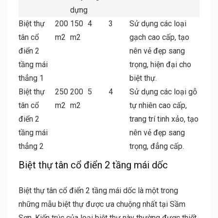
dựng
Biệt thự
200
150
4
3
Sử dụng các loại
tân cổ
m2
m2
gạch cao cấp, tạo
điển 2
nên vẻ đẹp sang
tầng mái
trọng, hiện đại cho
thẳng 1
biệt thự.
Biệt thự
250
200
5
4
Sử dụng các loại gỗ
tân cổ
m2
m2
tự nhiên cao cấp,
điển 2
trang trí tinh xảo, tạo
tầng mái
nên vẻ đẹp sang
thẳng 2
trọng, đẳng cấp.
Biệt thự tân cổ điển 2 tầng mái dốc
Biệt thự tân cổ điển 2 tầng mái dốc là một trong
những mẫu biệt thự được ưa chuộng nhất tại Sầm
Sơn. Kiến trúc của loại biệt thự này thường được thiết