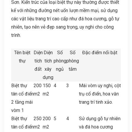
Sơn. Kiến trúc của loại biệt thự này thường được thiết
kế với những đường nét uốn lượn mềm mại, sử dụng
các vật liệu trang trí cao cấp như đá hoa cương, gỗ tự
nhiên, tạo nên vẻ đẹp sang trọng, uy nghi cho công
trình.
Tên biệt
Diện
Diện
Số
Số
Đặc điểm nổi bật
thự
tích
tích
phòng
phòng
đất
xây
ngủ
tắm
dựng
Biệt thự
200
150
4
3
Mái vòm uy nghi, cột
tân cổ điển
m2
m2
trụ cổ điển, hoa văn
2 tầng mái
trang trí tinh xảo.
vòm 1
Biệt thự
250
200
5
4
Sử dụng gỗ tự nhiên
tân cổ điển
m2
m2
và đá hoa cương