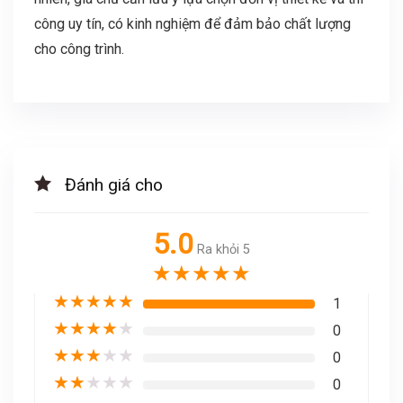
công uy tín, có kinh nghiệm để đảm bảo chất lượng
cho công trình.
Đánh giá cho
5.0
Ra khỏi 5
★
★
★
★
★
★
★
★
★
★
1
★
★
★
★
★
0
★
★
★
★
★
0
★
★
★
★
★
0