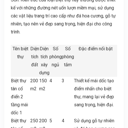
kế với những đường nét uốn lượn mềm mại, sử dụng
các vật liệu trang trí cao cấp như đá hoa cương, gỗ tự
nhiên, tạo nên vẻ đẹp sang trọng, hiện đại cho công
trình.
Tên biệt
Diện
Diện
Số
Số
Đặc điểm nổi bật
thự
tích
tích
phòng
phòng
đất
xây
ngủ
tắm
dựng
Biệt thự
200
150
4
3
Thiết kế mái dốc tạo
tân cổ
m2
m2
điểm nhấn cho biệt
điển 2
thự, mang lại vẻ đẹp
tầng mái
sang trọng, hiện đại.
dốc 1
Biệt thự
250
200
5
4
Sử dụng gỗ tự nhiên