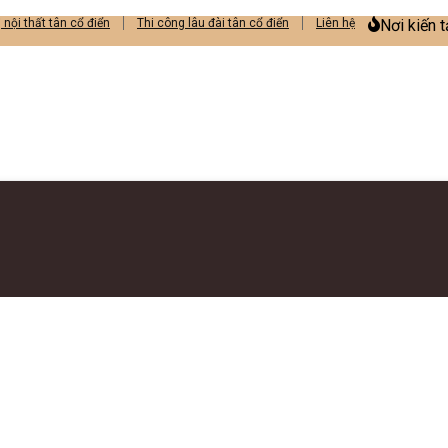
ị nội thất tân cổ điển
Thi công lâu đài tân cổ điển
Liên hệ
Nơi kiến 