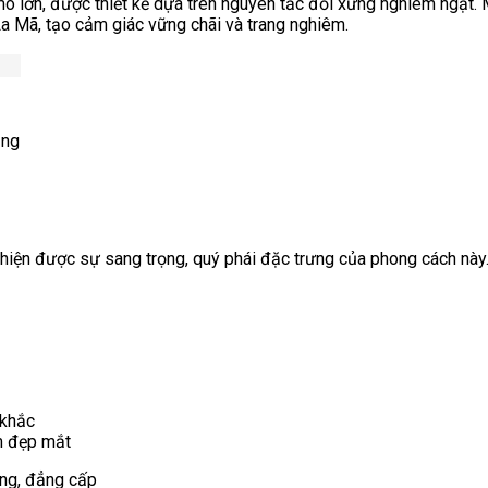
ô lớn, được thiết kế dựa trên nguyên tắc đối xứng nghiêm ngặt. M
a Mã, tạo cảm giác vững chãi và trang nghiêm.
ằng
ể hiện được sự sang trọng, quý phái đặc trưng của phong cách này.
 khắc
m đẹp mắt