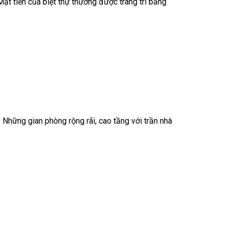
ặt tiền của biệt thự thường được trang trí bằng
 Những gian phòng rộng rãi, cao tầng với trần nhà