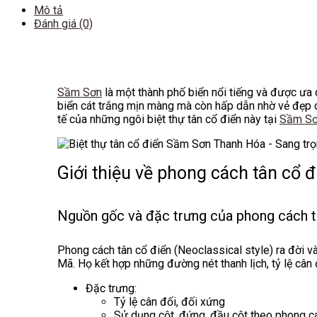
Mô tả
Đánh giá (0)
Sầm Sơn
là một thành phố biển nổi tiếng và được ưa 
biển cát trắng mịn màng mà còn hấp dẫn nhờ vẻ đẹp c
tế của những ngôi biệt thự tân cổ điển này tại
Sầm Sơ
Giới thiệu về phong cách tân cổ đ
Nguồn gốc và đặc trưng của phong cách t
Phong cách tân cổ điển (Neoclassical style) ra đời và
Mã. Họ kết hợp những đường nét thanh lịch, tỷ lệ cân đ
Đặc trưng:
Tỷ lệ cân đối, đối xứng
Sử dụng cột, đứng, đầu cột theo phong c