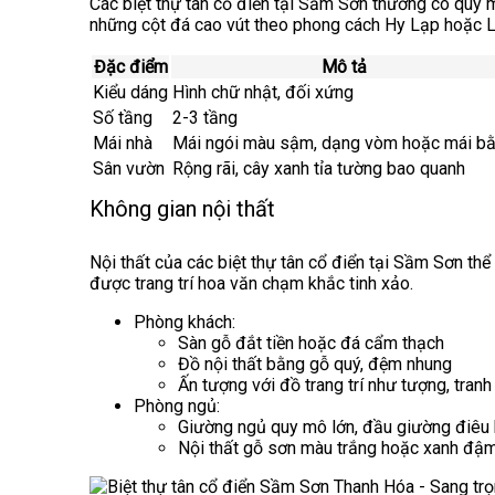
Các biệt thự tân cổ điển tại Sầm Sơn thường có quy m
những cột đá cao vút theo phong cách Hy Lạp hoặc L
Đặc điểm
Mô tả
Kiểu dáng
Hình chữ nhật, đối xứng
Số tầng
2-3 tầng
Mái nhà
Mái ngói màu sậm, dạng vòm hoặc mái b
Sân vườn
Rộng rãi, cây xanh tỉa tường bao quanh
Không gian nội thất
Nội thất của các biệt thự tân cổ điển tại Sầm Sơn th
được trang trí hoa văn chạm khắc tinh xảo.
Phòng khách:
Sàn gỗ đắt tiền hoặc đá cẩm thạch
Đồ nội thất bằng gỗ quý, đệm nhung
Ấn tượng với đồ trang trí như tượng, tranh
Phòng ngủ:
Giường ngủ quy mô lớn, đầu giường điêu
Nội thất gỗ sơn màu trắng hoặc xanh đậ