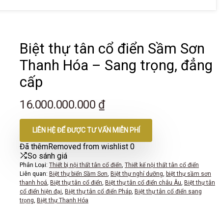
Biệt thự tân cổ điển Sầm Sơn
Thanh Hóa – Sang trọng, đẳng
cấp
16.000.000.000
₫
LIÊN HỆ ĐỂ ĐƯỢC TƯ VẤN MIỄN PHÍ
Đã thêm
Removed from wishlist
0
So sánh giá
Phân Loại:
Thiết bị nội thất tân cổ điển
,
Thiết kế nội thất tân cổ điển
Liên quan:
Biệt thự biển Sầm Sơn
,
Biệt thự nghỉ dưỡng
,
biệt thự sầm sơn
thanh hoá
,
Biệt thự tân cổ điển
,
Biệt thự tân cổ điển châu Âu
,
Biệt thự tân
cổ điển hiện đại
,
Biệt thự tân cổ điển Pháp
,
Biệt thự tân cổ điển sang
trọng
,
Biệt thự Thanh Hóa