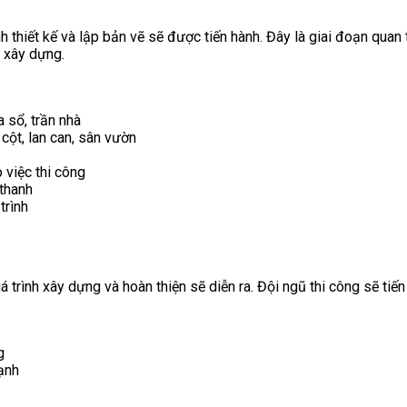
ình thiết kế và lập bản vẽ sẽ được tiến hành. Đây là giai đoạn qua
c xây dựng.
a sổ, trần nhà
, cột, lan can, sân vườn
o việc thi công
 thanh
trình
quá trình xây dựng và hoàn thiện sẽ diễn ra. Đội ngũ thi công sẽ t
g
lạnh