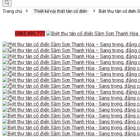
Trang chủ
Thiết kế nội thất tân cổ điển
Biệt thự tân cổ điển
0962.495.777