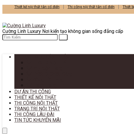
Thiết kế nội thất tân cổ điển
Thi công nội thất tân cổ điển
Thiết b
Cường Linh Luxury Nơi kiến tạo không gian sống đẳng cấp
DANH MỤC SẢN PHẨM
Thiết Bị Nội Thất
Phụ Kiện Trang Trí
Thiết Bị Chiếu Sáng
Đồng Hồ Trang Trí
Tranh Trang TRí
DỰ ÁN THI CÔNG
THIẾT KẾ NỘI THẤT
THI CÔNG NỘI THẤT
TRANG TRÍ NỘI THẤT
THI CÔNG LÂU ĐÀI
TIN TỨC KHUYẾN MÃI