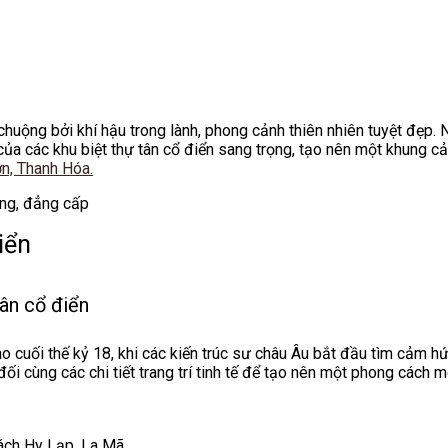
chuộng bởi khí hậu trong lành, phong cảnh thiên nhiên tuyệt đẹp.
ủa các khu biệt thự tân cổ điển sang trọng, tạo nên một khung c
n, Thanh Hóa.
iển
ân cổ điển
o cuối thế kỷ 18, khi các kiến trúc sư châu Âu bắt đầu tìm cảm hứ
ối cùng các chi tiết trang trí tinh tế để tạo nên một phong cách m
ách Hy Lạp, La Mã