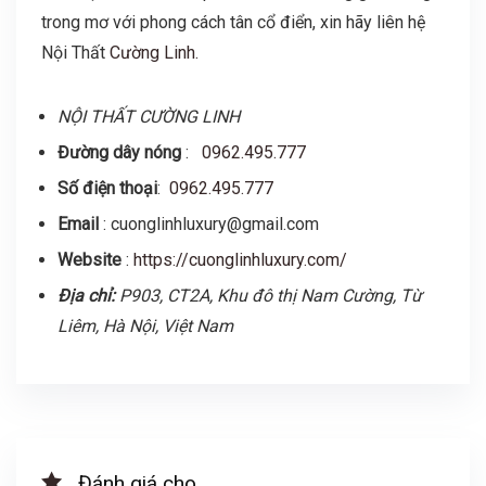
trong mơ với phong cách tân cổ điển, xin hãy liên hệ
Nội Thất
Cường Linh.
NỘI THẤT CƯỜNG LINH
Đường dây nóng
:
0962.495.777
Số điện thoại
:
0962.495.777
Email
: cuonglinhluxury@gmail.com
Website
:
https://cuonglinhluxury.com/
Địa chỉ:
P903, CT2A, Khu đô thị Nam Cường, Từ
Liêm, Hà Nội, Việt N
am
Đánh giá cho