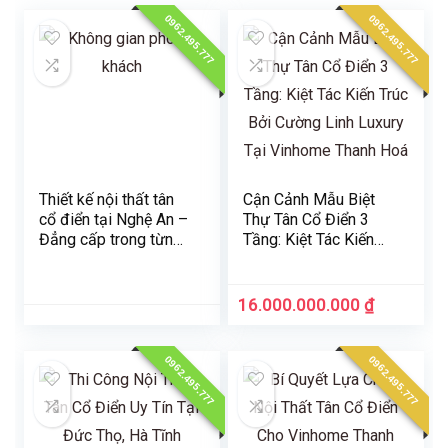
0962.495.777
0962.495.777
Thiết kế nội thất tân
Cận Cảnh Mẫu Biệt
cổ điển tại Nghệ An –
Thự Tân Cổ Điển 3
Đẳng cấp trong từng
Tầng: Kiệt Tác Kiến
chi tiết
Trúc Bởi Cường Linh
Luxury Tại Vinhome
Thanh Hoá
16.000.000.000
₫
0962.495.777
0962.495.777