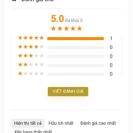
5.0
Ra khỏi 5
★
★
★
★
★
★
★
★
★
★
1
★
★
★
★
★
0
★
★
★
★
★
0
★
★
★
★
★
0
★
★
★
★
★
0
VIẾT ĐÁNH GIÁ
Hiện thị tất cả
Hữu ích nhất
Đánh giá cao nhất
Xếp hạng thấp nhất