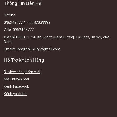
Thông Tin Liên Hệ
Hotline
:
0962495777 – 0582039999
Zalo
:
0962495777
Địa chỉ:
P903, CT2A, Khu đô thị Nam Cường, Từ Liêm, Hà Nội, Việt
N
am
Email
:cuonglinhluxury@gmail.com
Hỗ Trợ Khách Hàng
Review sản phẩm mới
Mã Khuyến mãi
Kênh Facebook
Kênh youtube