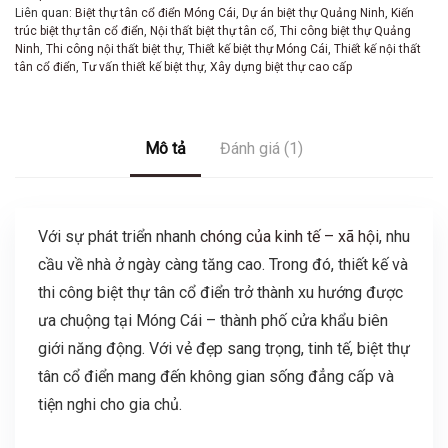
Liên quan:
Biệt thự tân cổ điển Móng Cái
,
Dự án biệt thự Quảng Ninh
,
Kiến
trúc biệt thự tân cổ điển
,
Nội thất biệt thự tân cổ
,
Thi công biệt thự Quảng
Ninh
,
Thi công nội thất biệt thự
,
Thiết kế biệt thự Móng Cái
,
Thiết kế nội thất
tân cổ điển
,
Tư vấn thiết kế biệt thự
,
Xây dựng biệt thự cao cấp
Mô tả
Đánh giá (1)
Với sự phát triển nhanh
chóng của kinh tế – xã hội
, nhu
cầu về nhà ở ngày càng tăng cao. Trong đó, thiết kế và
thi công biệt thự tân cổ điển trở thành xu hướng được
ưa chuộng tại Móng Cái – thành phố cửa khẩu biên
giới năng động. Với vẻ đẹp sang trọng, tinh tế, biệt thự
tân cổ điển mang đến không gian sống đẳng cấp và
tiện nghi cho gia chủ.