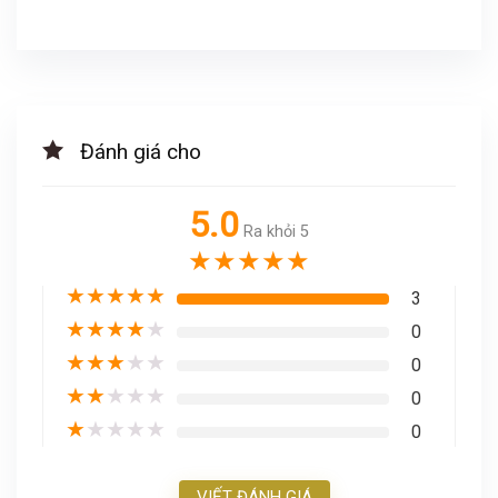
Đánh giá cho
5.0
Ra khỏi 5
★
★
★
★
★
★
★
★
★
★
3
★
★
★
★
★
0
★
★
★
★
★
0
★
★
★
★
★
0
★
★
★
★
★
0
VIẾT ĐÁNH GIÁ