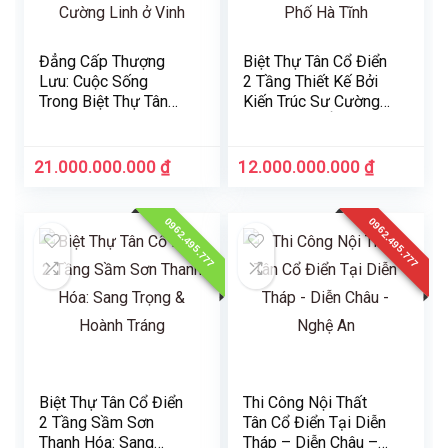
Đẳng Cấp Thượng
Biệt Thự Tân Cổ Điển
Lưu: Cuộc Sống
2 Tầng Thiết Kế Bởi
Trong Biệt Thự Tân
Kiến Trúc Sư Cường
Cổ Điển của Kiến Trúc
Linh Luxury Ở Thành
Sư Cường Linh ở Vinh
Phố Hà Tĩnh
Nghệ An
21.000.000.000
₫
12.000.000.000
₫
0962.495.777
0962.495.777
Biệt Thự Tân Cổ Điển
Thi Công Nội Thất
2 Tầng Sầm Sơn
Tân Cổ Điển Tại Diễn
Thanh Hóa: Sang
Tháp – Diễn Châu –