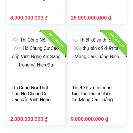
Trọng & Hoành Tráng
Nghệ An
8.000.000.000
₫
28.000.000.000
₫
0962.495.777
0962.495.777
Thi Công Nội Thất
Thiết kế và thi công
Căn Hộ Chung Cư
biệt thự tân cổ điển
Cao cấp Vinh Nghệ
tại Móng Cái Quảng
An: Sang Trọng và
Ninh
Hiện Đại
2.000.000.000
₫
9.000.000.000
₫