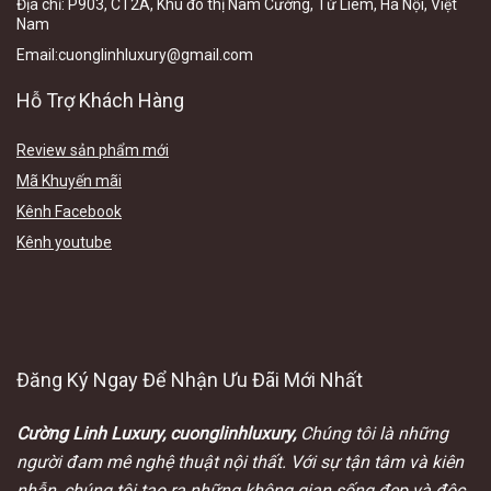
Địa chỉ:
P903, CT2A, Khu đô thị Nam Cường, Từ Liêm, Hà Nội, Việt
N
am
Email
:cuonglinhluxury@gmail.com
Hỗ Trợ Khách Hàng
Review sản phẩm mới
Mã Khuyến mãi
Kênh Facebook
Kênh youtube
Đăng Ký Ngay Để Nhận Ưu Đãi Mới Nhất
Cường Linh Luxury, cuonglinhluxury,
Chúng tôi là những
người đam mê nghệ thuật nội thất. Với sự tận tâm và kiên
nhẫn, chúng tôi tạo ra những không gian sống đẹp và độc