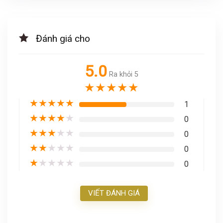
Đánh giá cho
5.0
Ra khỏi 5
★
★
★
★
★
★
★
★
★
★
1
★
★
★
★
★
0
★
★
★
★
★
0
★
★
★
★
★
0
★
★
★
★
★
0
VIẾT ĐÁNH GIÁ