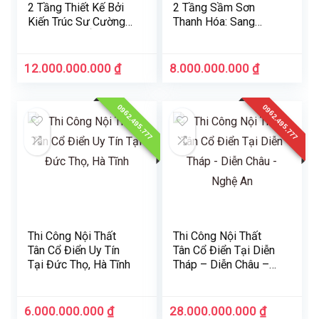
2 Tầng Thiết Kế Bởi
2 Tầng Sầm Sơn
Kiến Trúc Sư Cường
Thanh Hóa: Sang
Linh Luxury Ở Thành
Trọng & Hoành Tráng
Phố Hà Tĩnh
12.000.000.000
₫
8.000.000.000
₫
0962.495.777
0962.495.777
Thi Công Nội Thất
Thi Công Nội Thất
Tân Cổ Điển Uy Tín
Tân Cổ Điển Tại Diễn
Tại Đức Thọ, Hà Tĩnh
Tháp – Diễn Châu –
Nghệ An
6.000.000.000
₫
28.000.000.000
₫