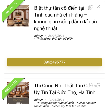
0962.495.777
Biệt thự tân cổ điển tại Hà
Tĩnh của nhà chị Hằng –
không gian sống đậm dấu ấn
nghệ thuật
admin
26/07/2026
Thiết kế nội thất tân cổ điển
0962495777
0962.495.777
Thi Công Nội Thất Tân Cổ Điển
Uy Tín Tại Đức Thọ, Hà Tĩnh
admin
11/06/2024
Thi công nội thất tân cổ điển
,
Thiết bị nội thất
tân cổ điển
,
Thiết kế nội thất tân cổ điển