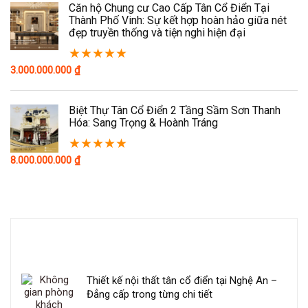
Căn hộ Chung cư Cao Cấp Tân Cổ Điển Tại
Thành Phố Vinh: Sự kết hợp hoàn hảo giữa nét
đẹp truyền thống và tiện nghi hiện đại
★
★
★
★
★
3.000.000.000
₫
Biệt Thự Tân Cổ Điển 2 Tầng Sầm Sơn Thanh
Hóa: Sang Trọng & Hoành Tráng
★
★
★
★
★
8.000.000.000
₫
SẢN PHẨM GIẢM GIÁ
Thiết kế nội thất tân cổ điển tại Nghệ An –
Đẳng cấp trong từng chi tiết