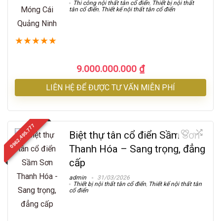
Thi công nội thất tân cổ điển
,
Thiết bị nội thất
tân cổ điển
,
Thiết kế nội thất tân cổ điển
★
★
★
★
★
9.000.000.000
₫
LIÊN HỆ ĐỂ ĐƯỢC TƯ VẤN MIỄN PHÍ
0962.495.777
Biệt thự tân cổ điển Sầm Sơn
Thanh Hóa – Sang trọng, đẳng
cấp
admin
31/03/2026
Thiết bị nội thất tân cổ điển
,
Thiết kế nội thất tân
cổ điển