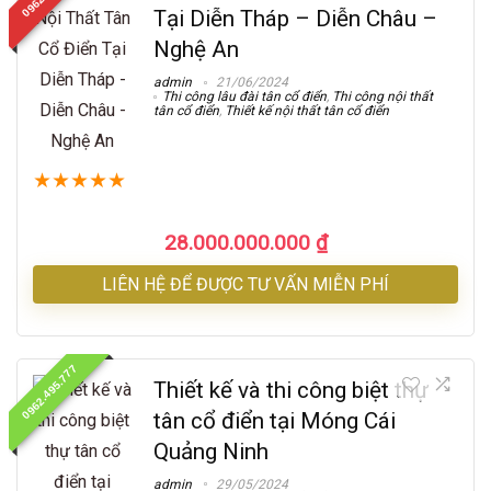
Tại Diễn Tháp – Diễn Châu –
Nghệ An
admin
21/06/2024
Thi công lâu đài tân cổ điển
,
Thi công nội thất
tân cổ điển
,
Thiết kế nội thất tân cổ điển
★
★
★
★
★
28.000.000.000
₫
LIÊN HỆ ĐỂ ĐƯỢC TƯ VẤN MIỄN PHÍ
0962.495.777
Thiết kế và thi công biệt thự
tân cổ điển tại Móng Cái
Quảng Ninh
admin
29/05/2024