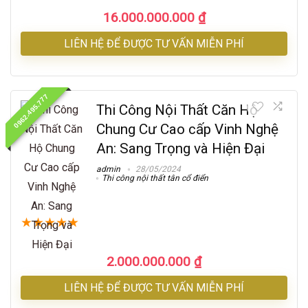
16.000.000.000
₫
LIÊN HỆ ĐỂ ĐƯỢC TƯ VẤN MIỄN PHÍ
0962.495.777
Thi Công Nội Thất Căn Hộ
Chung Cư Cao cấp Vinh Nghệ
An: Sang Trọng và Hiện Đại
admin
28/05/2024
Thi công nội thất tân cổ điển
★
★
★
★
★
2.000.000.000
₫
LIÊN HỆ ĐỂ ĐƯỢC TƯ VẤN MIỄN PHÍ