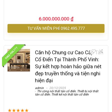
6.000.000.000
₫
TƯ VẤN MIỄN PHÍ 0962.495.777
0962.495.777
Căn hộ Chung cư Cao Cấp Tân
Cổ Điển Tại Thành Phố Vinh:
Sự kết hợp hoàn hảo giữa nét
đẹp truyền thống và tiện nghi
hiện đại
admin
20/12/2025
Thi công nội thất tân cổ điển
,
Thiết bị nội thất
tân cổ điển
,
Thiết kế nội thất tân cổ điển
★
★
★
★
★