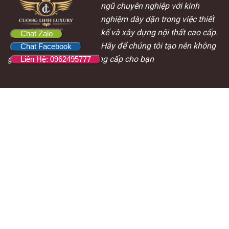
ngũ chuyên nghiệp với kinh
nghiệm dày dặn trong việc thiết
kế và xây dựng nội thất cao cấp.
Chat Zalo
Hãy để chúng tôi tạo nên không
Chat Facebook
gian sống độc đáo và đẳng cấp cho bạn
Liên Hệ: 0962495777
Thông Tin Liên Hệ
Hotline
:
0962495777 – 0582039999
Zalo
:
0962495777
Địa chỉ:
P903, CT2A, Khu đô thị Nam Cường, Từ Liêm, Hà Nội, Việt
N
am
Email
:cuonglinhluxury@gmail.com
Hỗ Trợ Khách Hàng