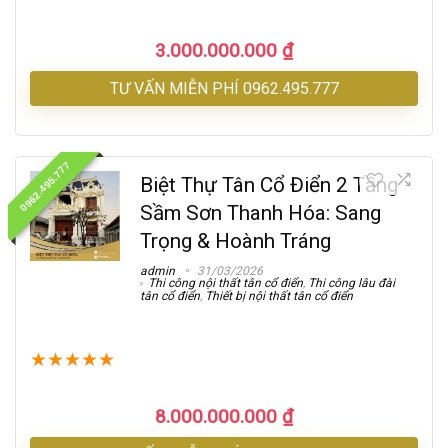
3.000.000.000
₫
TƯ VẤN MIỄN PHÍ 0962.495.777
0962.495.777
Biệt Thự Tân Cổ Điển 2 Tầng
Sầm Sơn Thanh Hóa: Sang
Trọng & Hoành Tráng
admin
31/03/2026
Thi công nội thất tân cổ điển
,
Thi công lâu đài
tân cổ điển
,
Thiết bị nội thất tân cổ điển
★
★
★
★
★
8.000.000.000
₫