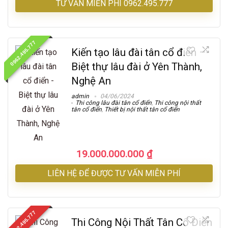
TƯ VẤN MIỄN PHÍ 0962.495.777
0962.495.777
Kiến tạo lâu đài tân cổ điển –
Biệt thự lâu đài ở Yên Thành,
Nghệ An
admin
04/06/2024
Thi công lâu đài tân cổ điển
,
Thi công nội thất
tân cổ điển
,
Thiết bị nội thất tân cổ điển
19.000.000.000
₫
LIÊN HỆ ĐỂ ĐƯỢC TƯ VẤN MIỄN PHÍ
0962.495.777
Thi Công Nội Thất Tân Cổ Điển