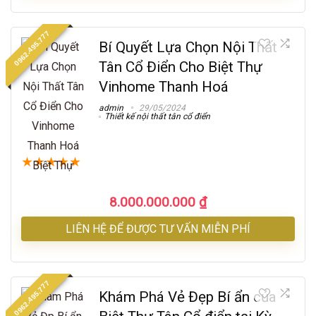
0962.495.777
Bí Quyết Lựa Chọn Nội Thất
Tân Cổ Điển Cho Biệt Thự
Vinhome Thanh Hoá
admin
29/05/2024
Thiết kế nội thất tân cổ điển
★
★
★
★
★
8.000.000.000
₫
LIÊN HỆ ĐỂ ĐƯỢC TƯ VẤN MIỄN PHÍ
0962.495.777
Khám Phá Vẻ Đẹp Bí ẩn của