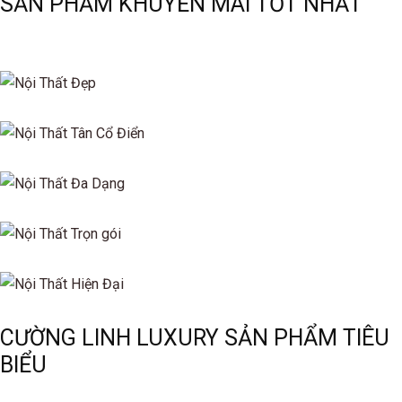
SẢN PHẨM KHUYẾN MÃI TỐT NHẤT
CƯỜNG LINH LUXURY SẢN PHẨM TIÊU
BIỂU